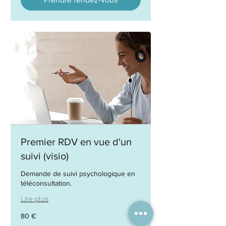
Premier RDV en vue d'un
suivi (visio)
Demande de suivi psychologique en
téléconsultation.
Lire plus
80
80 €
euros