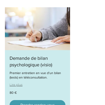
Demande de bilan
psychologique (visio)
Premier entretien en vue d'un bilan
(tests) en téléconsultation.
Lire plus
80
80 €
euros
Prendre rendez-vous